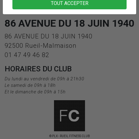
TOUT ACCEPTER
86 AVENUE DU 18 JUIN 1940
86 AVENUE DU 18 JUIN 1940
92500 Rueil-Malmaison
01 47 49 46 82
HORAIRES DU CLUB
Du lundi au vendredi de 09h à 21h30
Le samedi de 09h à 18h
Et le dimanche de 09h à 15h
© PLX - RUEIL FITNESS CLUB